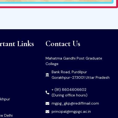
tant Links
Contact Us
Mahatma Gandhi Post Graduate
College
Bank Road, Purdilpur
Gorakhpur-273001 Uttar Pradesh
+ (91) 8604606602
(During office hours)
khpur
mgpg_gkp@rediffmail.com
principal@mgpgc.ac.in
w Delhi