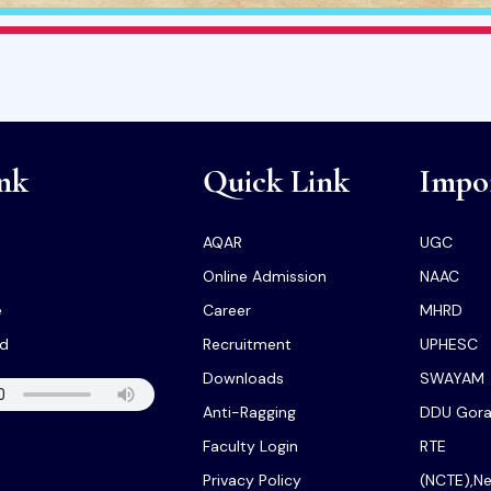
nk
Quick Link
Impor
AQAR
UGC
Online Admission
NAAC
e
Career
MHRD
ed
Recruitment
UPHESC
Downloads
SWAYAM
Anti-Ragging
DDU Gora
Faculty Login
RTE
Privacy Policy
(NCTE),Ne