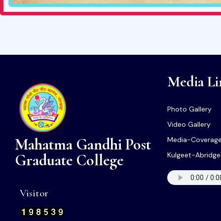
Media Li
Photo Gallery
Video Gallery
Mahatma Gandhi Post
Media-Coverag
Graduate College
Kulgeet-Abridg
Visitor