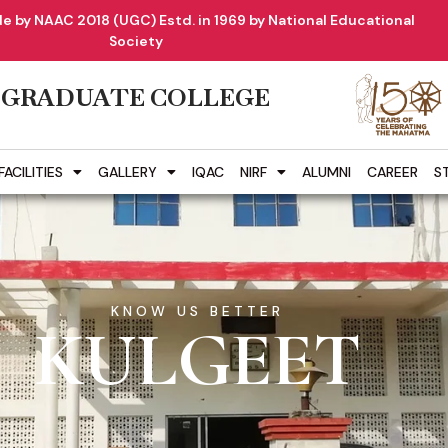
e by NAAC 2018 (UGC) Estd. in 1969 by National Educational
Society
 GRADUATE COLLEGE
FACILITIES
GALLERY
IQAC
NIRF
ALUMNI
CAREER
S
KNOW US BETTER
KULGEET