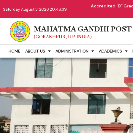
Accredited “B” Grad
Saturday, August 8, 2026 20:46:40
MAHATMA GANDHI POST
(GORAKHPUR, U.P. INDIA)
HOME
ABOUT US
ADMINISTRATION
ACADEMICS